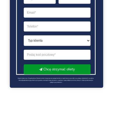
Chcę otrzymać oferty
Zapoznałem się z Regulaminem Świadczenie Usług i go akceptuję Każdą ze zgód można wycofać wysyłając wiadomość na adres 
biuro@optimalenergy.pl lub w przypadku zewnętrznego dostawcy, zgodnie z jego polityką ochrony danych. Więcej informacji w 
polityce prywatności