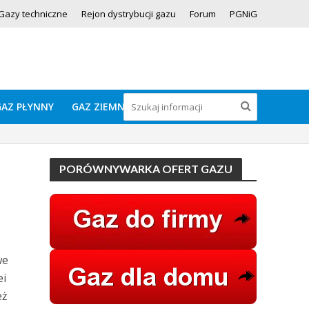
Gazy techniczne
Rejon dystrybucji gazu
Forum
PGNiG
GAZ PŁYNNY
GAZ ZIEMNY
PORÓWNYWARKA OFERT GAZU
we
ei
eż