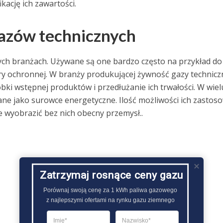
kację ich zawartości.
gazów technicznych
ch branżach. Używane są one bardzo często na przykład do
ery ochronnej. W branży produkującej żywność gazy technicz
ki wstępnej produktów i przedłużanie ich trwałości. W wiel
ne jako surowce energetyczne. Ilość możliwości ich zastos
 wyobrazić bez nich obecny przemysł..
Zatrzymaj rosnące ceny gazu
Porównaj swoją cenę za 1 kWh paliwa gazowego

z najlepszymi ofertami na rynku gazu ziemnego