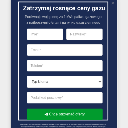
powodu większego zainteresowania tankowaniem
Zatrzymaj rosnące ceny gazu
zbiorników na płynne paliwo gazowe..
Porównaj swoją cenę za 1 kWh paliwa gazowego

PORÓWNYWARKA OFERT GAZU
z najlepszymi ofertami na rynku gazu ziemnego
Chcę otrzymać oferty
Zapoznałem się z Regulaminem Świadczenie Usług i go akceptuję Każdą ze zgód można wycofać wysyłając wiadomość na adres 
biuro@optimalenergy.pl lub w przypadku zewnętrznego dostawcy, zgodnie z jego polityką ochrony danych. Więcej informacji w 