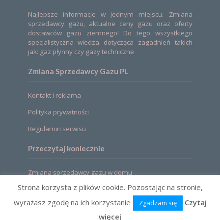
Najlepsze informacje w jednym miejscu. Zmiana
sprzedawcy gazu, aktualne ceny gazu oraz oferty
dostawców gazu ziemnego! Do tego wszystkiego
specjalistyczna wiedza dotycząca zagadnień takich
jak: gaz płynny czy gazy techniczne
Zmiana Sprzedawcy Gazu PL
Kontakt i reklama
Polityka prywatności
Regulamin serwisu
Przeczytaj koniecznie
Zmiana sprzedawcy gazu w domu
Strona korzysta z plików cookie. Pozostając na stronie,
wyrażasz zgodę na ich korzystanie
Czytaj
Zgadzam się
2021 © Zmiana sprzedawcy gazu. Ceny, oferty,
porównanie
więcej