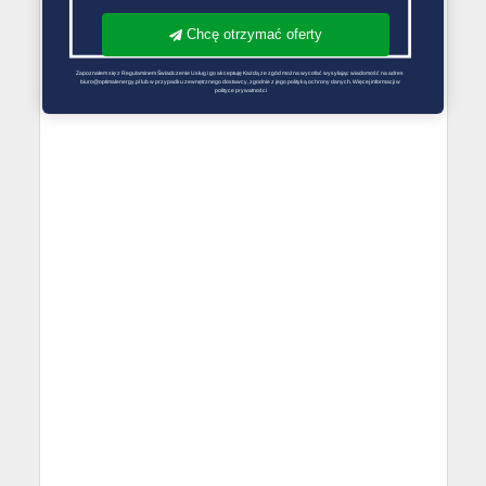
Chcę otrzymać oferty
Zapoznałem się z Regulaminem Świadczenie Usług i go akceptuję Każdą ze zgód można wycofać wysyłając wiadomość na adres 
biuro@optimalenergy.pl lub w przypadku zewnętrznego dostawcy, zgodnie z jego polityką ochrony danych. Więcej informacji w 
polityce prywatności