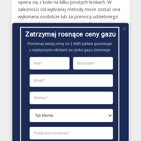
opiera się z kolei na kilku prostych krokach. W
zależności od wybranej metody może zostać ona
wykonana osobiście lub za pomocą udzielonego
nowemu dostawcy upoważnienia. Najwięcej czasu
w przypadku zmieniania sprzedawcy gazu
Zatrzymaj rosnące ceny gazu
ziemnego zajmuje w związku z tym znalezienie
Porównaj swoją cenę za 1 kWh paliwa gazowego

odpowiedniej oferty, w której nie tylko cena gazu
z najlepszymi ofertami na rynku gazu ziemnego
ziemnego, ale i inne warunki będą jak najbardziej
korzystne..
PORÓWNYWARKA OFERT GAZU