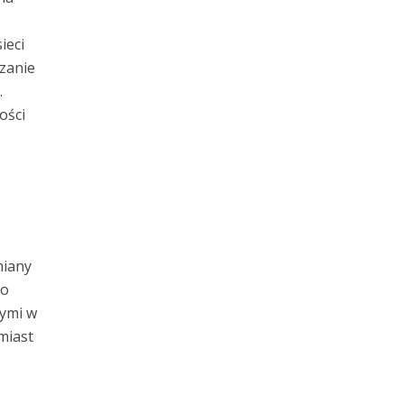
ieci
czanie
.
ości
miany
do
ymi w
miast