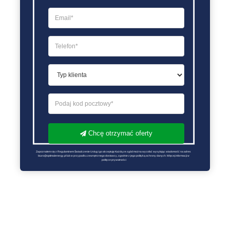
Chcę otrzymać oferty
Zapoznałem się z Regulaminem Świadczenie Usług i go akceptuję Każdą ze zgód można wycofać wysyłając wiadomość na adres 
biuro@optimalenergy.pl lub w przypadku zewnętrznego dostawcy, zgodnie z jego polityką ochrony danych. Więcej informacji w 
polityce prywatności