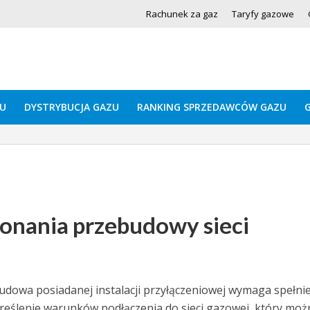
Rachunek za gaz
Taryfy gazowe
U
DYSTRYBUCJA GAZU
RANKING SPRZEDAWCÓW GAZU
konania przebudowy sieci
udowa posiadanej instalacji przyłączeniowej wymaga spełnie
kreślenie warunków podłączenia do sieci gazowej, który moż