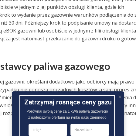
biście w jednym z jej punktów obsługi klienta, gdzie ich
rok to wydanie przez gazownie warunków podłączenia do s
 niż 30 dni. Późniejszy krok to podpisanie umowy na dostar
BOK gazowni lub osobiście w jednym z filii obsługi klienta
cza jest natomiast przekazanie do gazowni druku o gotow
ostawcy paliwa gazowego
nej gazowni, określani dodatkowo jako odbiorcy mają prawo
zypadku nie ponoszą oni żadnych kosztów, a sam proces z
. Zmienienie sprzedawcy paliwa gazowego wymaga złożenia 
Zatrzymaj rosnące ceny gazu
wniosku PZD (zgłoszenia zmiany dostawcy gazu) między inn
Porównaj swoją cenę za 1 kWh paliwa gazowego

iej rozpatrywany przez nią. Wzór wniosku dostępny jest nato
z najlepszymi ofertami na rynku gazu ziemnego