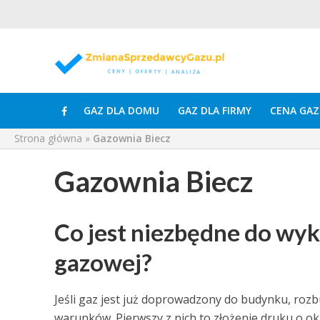
GAZ DLA DOMU
GAZ DLA FIRMY
CENA GAZ
Strona główna
»
Gazownia Biecz
Gazownia Biecz
Co jest niezbędne do wy
gazowej?
Jeśli gaz jest już doprowadzony do budynku, rozb
warunków. Pierwszy z nich to złożenie druku o o