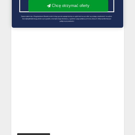
Chcę otrzymać oferty
Zapoznałem się z Regulaminem Świadczenie Usług i go akceptuję Każdą ze zgód można wycofać wysyłając wiadomość na adres 
biuro@optimalenergy.pl lub w przypadku zewnętrznego dostawcy, zgodnie z jego polityką ochrony danych. Więcej informacji w 
polityce prywatności