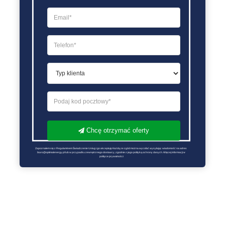
Chcę otrzymać oferty
Zapoznałem się z Regulaminem Świadczenie Usług i go akceptuję Każdą ze zgód można wycofać wysyłając wiadomość na adres 
biuro@optimalenergy.pl lub w przypadku zewnętrznego dostawcy, zgodnie z jego polityką ochrony danych. Więcej informacji w 
polityce prywatności