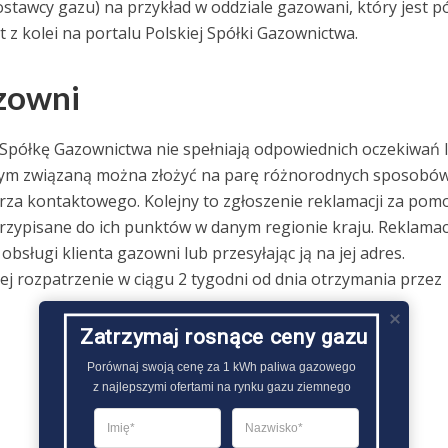
tawcy gazu) na przykład w oddziale gazowani, który jest pó
 z kolei na portalu Polskiej Spółki Gazownictwa.
azowni
ą Spółkę Gazownictwa nie spełniają odpowiednich oczekiwań 
 tym związaną można złożyć na parę różnorodnych sposobów
arza kontaktowego. Kolejny to zgłoszenie reklamacji za pom
 przypisane do ich punktów w danym regionie kraju. Reklamac
sługi klienta gazowni lub przesyłając ją na jej adres.
ej rozpatrzenie w ciągu 2 tygodni od dnia otrzymania przez
Zatrzymaj rosnące ceny gazu
Porównaj swoją cenę za 1 kWh paliwa gazowego

z najlepszymi ofertami na rynku gazu ziemnego