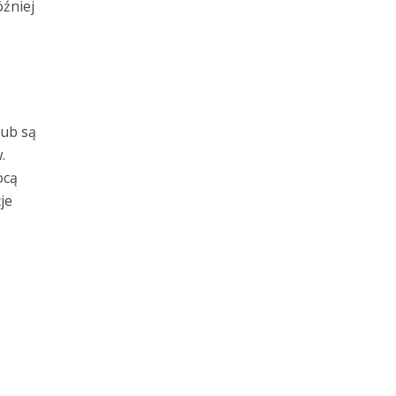
źniej
lub są
.
ocą
je