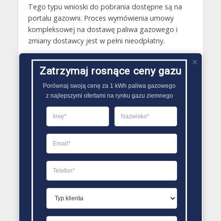
Tego typu wnioski do pobrania dostępne są na
portalu gazowni. Proces wymówienia umowy
kompleksowej na dostawę paliwa gazowego i
zmiany dostawcy jest w pełni nieodpłatny.
Gazy techniczne Biała Piska
Zatrzymaj rosnące ceny gazu
Butle gazowe Biała Piska
Porównaj swoją cenę za 1 kWh paliwa gazowego

Gaz płynny Biała Piska
z najlepszymi ofertami na rynku gazu ziemnego
LPG Biała Piska
Dostawcy gazu Biała Piska
PORÓWNYWARKA OFERT GAZU