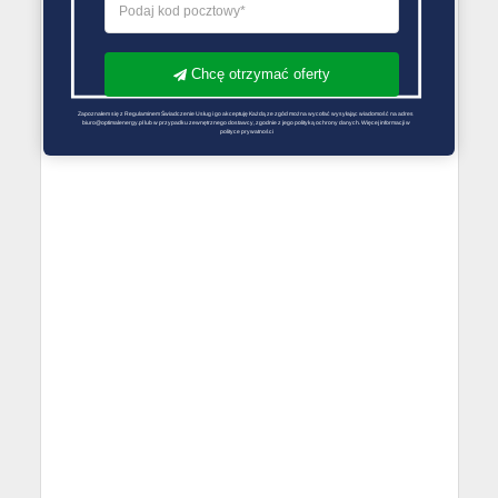
Chcę otrzymać oferty
Zapoznałem się z Regulaminem Świadczenie Usług i go akceptuję Każdą ze zgód można wycofać wysyłając wiadomość na adres 
biuro@optimalenergy.pl lub w przypadku zewnętrznego dostawcy, zgodnie z jego polityką ochrony danych. Więcej informacji w 
polityce prywatności