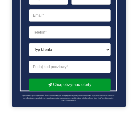
Chcę otrzymać oferty
Zapoznałem się z Regulaminem Świadczenie Usług i go akceptuję Każdą ze zgód można wycofać wysyłając wiadomość na adres 
biuro@optimalenergy.pl lub w przypadku zewnętrznego dostawcy, zgodnie z jego polityką ochrony danych. Więcej informacji w 
polityce prywatności