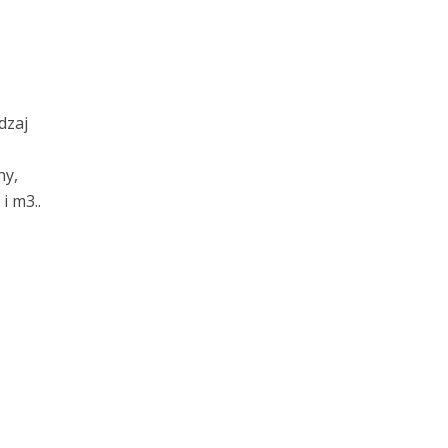
dzaj
ny,
i m3..