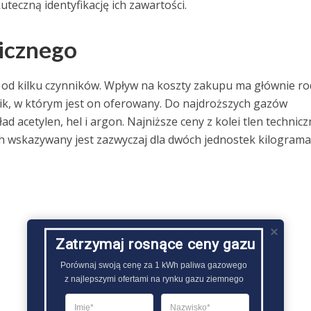
eczną identyfikację ich zawartości.
nicznego
od kilku czynników. Wpływ na koszty zakupu ma głównie ro
ik, w którym jest on oferowany. Do najdroższych gazów
 acetylen, hel i argon. Najniższe ceny z kolei tlen technicz
 wskazywany jest zazwyczaj dla dwóch jednostek kilograma 
Zatrzymaj rosnące ceny gazu
Porównaj swoją cenę za 1 kWh paliwa gazowego

z najlepszymi ofertami na rynku gazu ziemnego