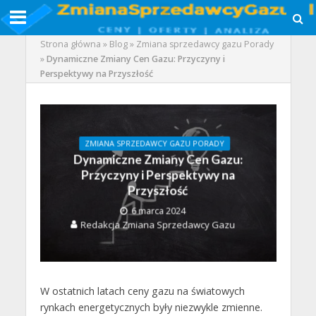
Strona główna
»
Blog
»
Zmiana sprzedawcy gazu Porady
»
Dynamiczne Zmiany Cen Gazu: Przyczyny i
Perspektywy na Przyszłość
ZMIANA SPRZEDAWCY GAZU PORADY
Dynamiczne Zmiany Cen Gazu:
Przyczyny i Perspektywy na
Przyszłość
6 marca 2024
Redakcja Zmiana Sprzedawcy Gazu
W ostatnich latach ceny gazu na światowych
rynkach energetycznych były niezwykle zmienne.