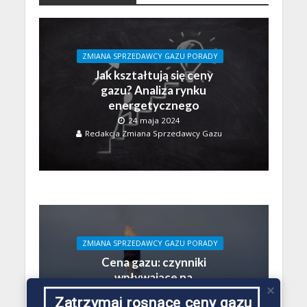
ZMIANA SPRZEDAWCY GAZU PORADY
Jak kształtują się ceny
gazu? Analiza rynku
energetycznego
24 maja 2024
Redakcja Zmiana Sprzedawcy Gazu
ZMIANA SPRZEDAWCY GAZU PORADY
Cena gazu: czynniki
wpływające na
dynamiczne zmiany
Zatrzymaj rosnące ceny gazu