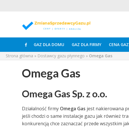
GAZ DLA DOMU
GAZ DLA FIRMY
CENA GAZ
Strona główna
»
Dostawcy gazu płynnego
»
Omega Gas
Omega Gas
Omega Gas Sp. z o.o.
Działalność firmy
Omega Gas
jest nakierowana p
jeśli chodzi o same instalacje gazu jak również t
konkurencją chce zaznaczać przede wszystkim ja