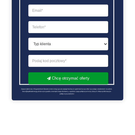
Chcę otrzymać oferty
Zapoznałem się z Regulaminem Świadczenie Usług i go akceptuję Każdą ze zgód można wycofać wysyłając wiadomość na adres 
biuro@optimalenergy.pl lub w przypadku zewnętrznego dostawcy, zgodnie z jego polityką ochrony danych. Więcej informacji w 
polityce prywatności