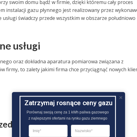
 przy swoim domu bądź w firmie, dzięki któremu cały proces
 instalacji gazu płynnego jest realizowany przez wykonaw
je usługi świadczy przede wszystkim w obszarze południowo 
ne usługi
nego oraz dokładna aparatura pomiarowa związana z
ów firmy, to zalety jakimi firma chce przyciągnąć nowych kli
Zatrzymaj rosnące ceny gazu
Porównaj swoją cenę za 1 kWh paliwa gazowego

z najlepszymi ofertami na rynku gazu ziemnego
rzedawcy: