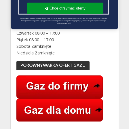
GODZINY OTWARCIA
Chcę otrzymać oferty
Poniedziałek 08:00 – 17:00
Wtorek 08:00 – 17:00
Zapoznałem się z Regulaminem Świadczenie Usług i go akceptuję Każdą ze zgód można wycofać wysyłając wiadomość na adres 
biuro@optimalenergy.pl lub w przypadku zewnętrznego dostawcy, zgodnie z jego polityką ochrony danych. Więcej informacji w 
polityce prywatności
Środa 08:00 – 17:00
Czwartek 08:00 – 17:00
Piątek 08:00 – 17:00
Sobota Zamknięte
Niedziela Zamknięte
PORÓWNYWARKA OFERT GAZU