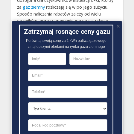
dostępna dla użytkowników instalacji LPG, którzy
za
gaz ziemny
rozliczają się w po jego zużyciu.
Sposób naliczania rabatów zależy od wielu
czynników, oprogramowanie ma na celu danie
możliwości dla klientów spółki lepszemu
Zatrzymaj rosnące ceny gazu
zarządzaniu wydatków ponoszonych w wyniku
Porównaj swoją cenę za 1 kWh paliwa gazowego

spalania gazu.
z najlepszymi ofertami na rynku gazu ziemnego
Firma cały czas intensywnie działa w obszarze
sprzedaży swoich usług zarówno dla odbiorców
indywidualnych jak również dla firm, zarówno tych
małych jak i odbiorców przemysłowych.
INFORMACJE KONTAKTOWE
Aleja Pokoju 1, Kraków 31-584
+48 12 390 76 95
info@novatek.pl