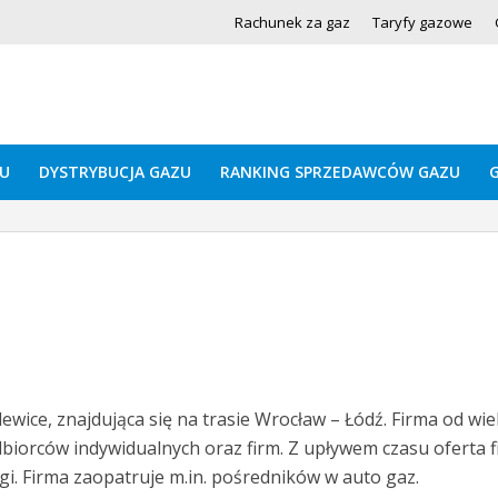
Rachunek za gaz
Taryfy gazowe
U
DYSTRYBUCJA GAZU
RANKING SPRZEDAWCÓW GAZU
wice, znajdująca się na trasie Wrocław – Łódź. Firma od wiel
dbiorców indywidualnych oraz firm. Z upływem czasu oferta 
i. Firma zaopatruje m.in. pośredników w auto gaz.