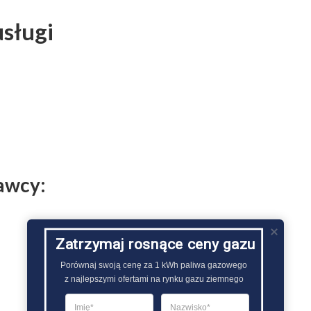
usługi
dawcy:
Zatrzymaj rosnące ceny gazu
Porównaj swoją cenę za 1 kWh paliwa gazowego

z najlepszymi ofertami na rynku gazu ziemnego