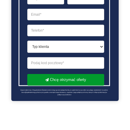
Chcę otrzymać oferty
Zapoznałem się z Regulaminem Świadczenie Usług i go akceptuję Każdą ze zgód można wycofać wysyłając wiadomość na adres 
biuro@optimalenergy.pl lub w przypadku zewnętrznego dostawcy, zgodnie z jego polityką ochrony danych. Więcej informacji w 
polityce prywatności