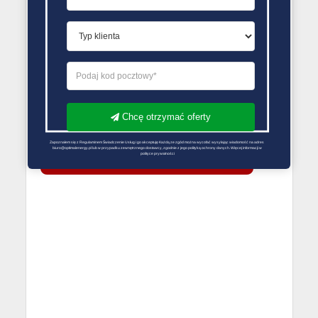
Niedziela Zamknięte
PORÓWNYWARKA OFERT GAZU
Chcę otrzymać oferty
Zapoznałem się z Regulaminem Świadczenie Usług i go akceptuję Każdą ze zgód można wycofać wysyłając wiadomość na adres 
biuro@optimalenergy.pl lub w przypadku zewnętrznego dostawcy, zgodnie z jego polityką ochrony danych. Więcej informacji w 
polityce prywatności