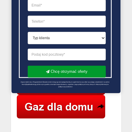
Poniedziałek 08:00 – 17:00
Wtorek 08:00 – 17:00
Środa 08:00 – 17:00
Czwartek 08:00 – 17:00
Piątek 08:00 – 17:00
Sobota Zamknięte
Niedziela Zamknięte
PORÓWNYWARKA OFERT GAZU
Chcę otrzymać oferty
Zapoznałem się z Regulaminem Świadczenie Usług i go akceptuję Każdą ze zgód można wycofać wysyłając wiadomość na adres 
biuro@optimalenergy.pl lub w przypadku zewnętrznego dostawcy, zgodnie z jego polityką ochrony danych. Więcej informacji w 
polityce prywatności