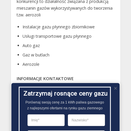
konkurencji to działalność związana z produkcją
mieszanin gazów wykorzystywanych do tworzenia
tzw. aerozoli
Instalacje gazu płynnego zbiornikowe
Usługi transportowe gazu płynnego
Auto gaz
Gaz w butlach
Aerozole
INFORMACJE KONTAKTOWE
ul. MODLIŃSKA 344, Warszawa 03-152
Zatrzymaj rosnące ceny gazu
+48 22 16 17 00
Porównaj swoją cenę za 1 kWh paliwa gazowego

z najlepszymi ofertami na rynku gazu ziemnego
kontakt@amerigas.pl
GODZINY OTWARCIA