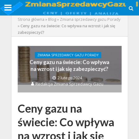
Strona główna
»
Blog
»
Zmiana sprzedawcy gazu Porady
»
Ceny gazu na świecie: Co wpływa na wzrost i jak się
zabezpieczyć?
ZMIANA SPRZEDAWCY GAZU PORADY
Ceny gazu na świecie: Co wpływa
na wzrost i jak się zabezpieczyć?
2 lutego 2024
Redakcja Zmiana Sprzedawcy Gazu
Ceny gazu na
świecie: Co wpływa
na wzrost i jak się