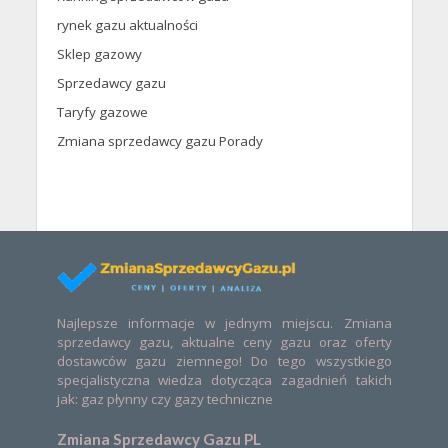
rynek gazu aktualności
Sklep gazowy
Sprzedawcy gazu
Taryfy gazowe
Zmiana sprzedawcy gazu Porady
Najlepsze informacje w jednym miejscu. Zmiana
sprzedawcy gazu, aktualne ceny gazu oraz oferty
dostawców gazu ziemnego! Do tego wszystkiego
specjalistyczna wiedza dotycząca zagadnień takich
jak: gaz płynny czy gazy techniczne
Zmiana Sprzedawcy Gazu PL