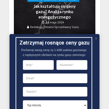
Jak kształtują się ceny
gazu? Analiza rynku
energetycznego
24 maja 2024
Redakcja Zmiana Sprzedawcy Gazu
Zatrzymaj rosnące ceny gazu
Porównaj swoją cenę za 1 kWh paliwa gazowego

z najlepszymi ofertami na rynku gazu ziemnego
ZMIANA SPRZEDAWCY GAZU PORADY
Cena gazu: czynniki
wpływające na
dynamiczne zmiany
27 kwietnia 2024
Redakcja Zmiana Sprzedawcy Gazu