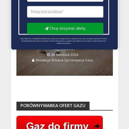
ZMIANA SPRZEDAWCY GAZU PORADY
Chcę otrzymać oferty
Zrozumienie Zmian Cen
Zapoznałem się z Regulaminem Świadczenie Usług i go akceptuję Każdą ze zgód można wycofać wysyłając wiadomość na adres 
Energii: Co Kieruje
biuro@optimalenergy.pl lub w przypadku zewnętrznego dostawcy, zgodnie z jego polityką ochrony danych. Więcej informacji w 
polityce prywatności
Rynkiem?
24 kwietnia 2024
Redakcja Zmiana Sprzedawcy Gazu
PORÓWNYWARKA OFERT GAZU