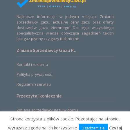
Najlepsze informacje w jednym miejscu. Zmiana
sprzedawcy gazu, aktualne ceny gazu oraz oferty
dostawców gazu ziemnego! Do tego wszystkiego
specjalistyczna wiedza dotycząca zagadnień takich
jak: gaz płynny czy gazy techniczne
Zmiana Sprzedawcy Gazu PL
Kontakt i reklama
Polityka prywatności
Regulamin serwisu
Przeczytaj koniecznie
Zmiana sprzedawcy gazu w domu
Strona korzysta z plików cookie. Pozostając na stronie,
wyrażasz zgodę na ich korzystanie
Czytaj
Zgadzam się
2021 © Zmiana sprzedawcy gazu. Ceny, oferty,