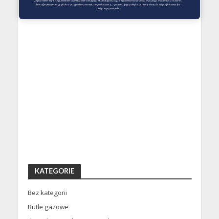
Zapoznałem się z Regulaminem Świadczenie Usług i go akceptuję Każdą ze zgód można wycofać wysyłając wiadomość na adres 
biuro@optimalenergy.pl lub w przypadku zewnętrznego dostawcy, zgodnie z jego polityką ochrony danych. Więcej informacji w 
polityce prywatności
KATEGORIE
Bez kategorii
Butle gazowe