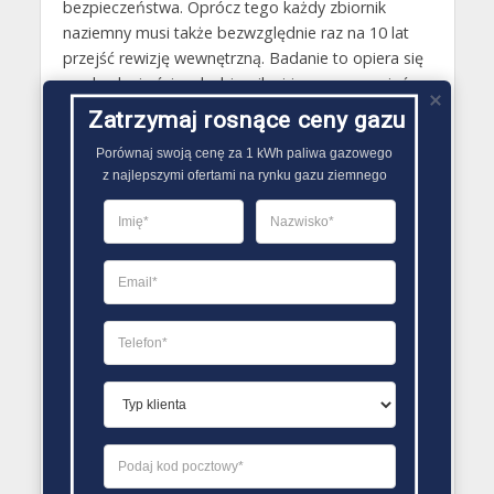
bezpieczeństwa. Oprócz tego każdy zbiornik
naziemny musi także bezwzględnie raz na 10 lat
przejść rewizję wewnętrzną. Badanie to opiera się
na zbadaniu ścianek zbiornika i jego wzmocnień.
Raz na 10 lat musi być również przeprowadzona
Zatrzymaj rosnące ceny gazu
próba ciśnieniowa zbiornika. Wszelkie badania
Porównaj swoją cenę za 1 kWh paliwa gazowego

techniczne zbiorników na płynne paliwo gazowe są
z najlepszymi ofertami na rynku gazu ziemnego
przeprowadzane przez Urząd Dozoru
Technicznego..
PORÓWNYWARKA OFERT GAZU