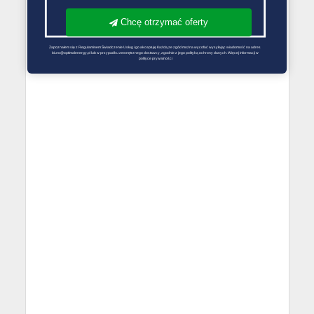
Chcę otrzymać oferty
Zapoznałem się z Regulaminem Świadczenie Usług i go akceptuję Każdą ze zgód można wycofać wysyłając wiadomość na adres 
biuro@optimalenergy.pl lub w przypadku zewnętrznego dostawcy, zgodnie z jego polityką ochrony danych. Więcej informacji w 
polityce prywatności