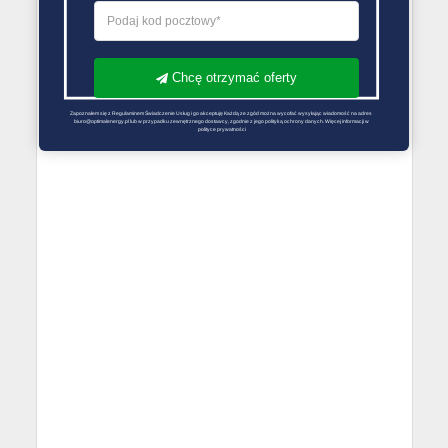
Chcę otrzymać oferty
Zapoznałem się z Regulaminem Świadczenie Usług i go akceptuję Każdą ze zgód można wycofać wysyłając wiadomość na adres 
biuro@optimalenergy.pl lub w przypadku zewnętrznego dostawcy, zgodnie z jego polityką ochrony danych. Więcej informacji w 
polityce prywatności