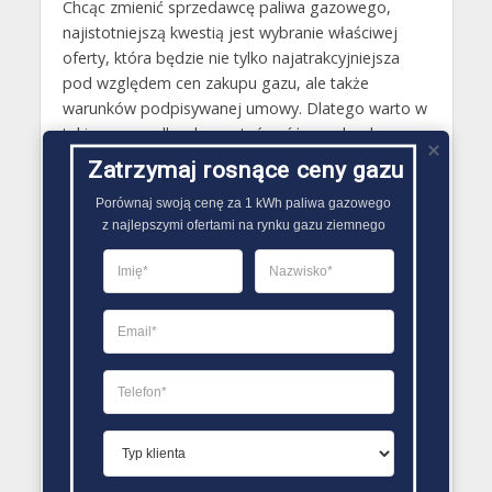
Chcąc zmienić sprzedawcę paliwa gazowego,
najistotniejszą kwestią jest wybranie właściwej
oferty, która będzie nie tylko najatrakcyjniejsza
pod względem cen zakupu gazu, ale także
warunków podpisywanej umowy. Dlatego warto w
takim przypadku skorzystać z różnorodnych
rankingów sprzedawców paliwa gazowego. Tego
Zatrzymaj rosnące ceny gazu
rodzaju porównywarki tworzone są na podstawie
Porównaj swoją cenę za 1 kWh paliwa gazowego

danych związanych z między innymi: kosztem
z najlepszymi ofertami na rynku gazu ziemnego
gazu, wielkością opłat dodatkowych, opinii
klientów o dostawcy gazu ziemnego,
dodatkowych usług realizowanych w ramach
podpisywanej umowy..
PORÓWNYWARKA OFERT GAZU