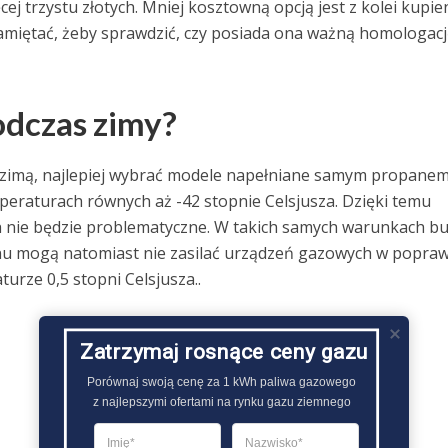
ej trzystu złotych. Mniej kosztowną opcją jest z kolei kupie
pamiętać, żeby sprawdzić, czy posiada ona ważną homologacj
odczas zimy?
e zimą, najlepiej wybrać modele napełniane samym propanem
raturach równych aż -42 stopnie Celsjusza. Dzięki temu
nie będzie problematyczne. W takich samych warunkach bu
u mogą natomiast nie zasilać urządzeń gazowych w popra
urze 0,5 stopni Celsjusza..
Zatrzymaj rosnące ceny gazu
Porównaj swoją cenę za 1 kWh paliwa gazowego

z najlepszymi ofertami na rynku gazu ziemnego