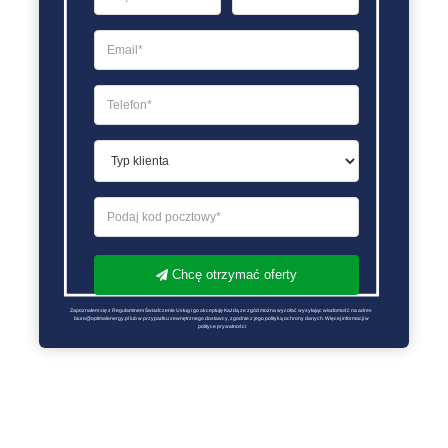
Chcę otrzymać oferty
Zapoznałem się z Regulaminem Świadczenie Usług i go akceptuję Każdą ze zgód można wycofać wysyłając wiadomość na adres 
biuro@optimalenergy.pl lub w przypadku zewnętrznego dostawcy, zgodnie z jego polityką ochrony danych. Więcej informacji w 
polityce prywatności