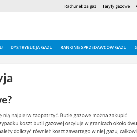
Rachunek za gaz
Taryfy gazowe
U
DYSTRYBUCJA GAZU
RANKING SPRZEDAWCÓW GAZU
yja
we?
ę nią najpierw zaopatrzyć. Butle gazowe można zakupić
zypadku koszt butli gazowej oscyluje w granicach około dw
należy doliczyć również koszt zawartego w niej gazu, całkowi