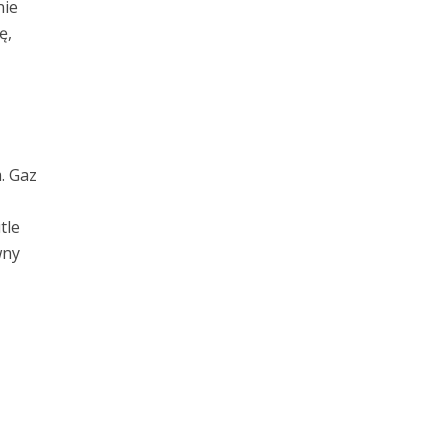
nie
ę,
. Gaz
tle
wny