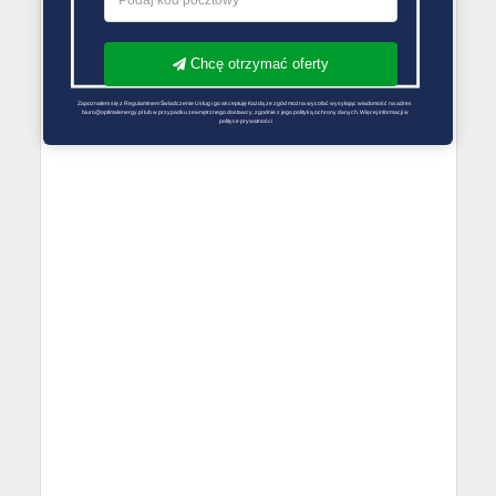
Chcę otrzymać oferty
Zapoznałem się z Regulaminem Świadczenie Usług i go akceptuję Każdą ze zgód można wycofać wysyłając wiadomość na adres 
biuro@optimalenergy.pl lub w przypadku zewnętrznego dostawcy, zgodnie z jego polityką ochrony danych. Więcej informacji w 
polityce prywatności