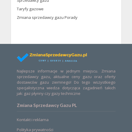
Sprzedawcy gazu
Taryfy gazowe
Zmiana sprzedawcy gazu Porady
Najlepsze informacje w jednym miejscu. Zmiana
sprzedawcy gazu, aktualne ceny gazu oraz oferty
dostawców gazu ziemnego! Do tego wszystkiego
specjalistyczna wiedza dotycząca zagadnień takich
jak: gaz płynny czy gazy techniczne
Zmiana Sprzedawcy Gazu PL
Kontakt i reklama
Polityka prywatności