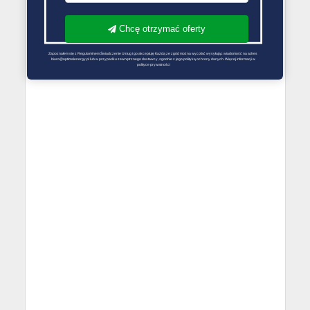
Chcę otrzymać oferty
Zapoznałem się z Regulaminem Świadczenie Usług i go akceptuję Każdą ze zgód można wycofać wysyłając wiadomość na adres 
biuro@optimalenergy.pl lub w przypadku zewnętrznego dostawcy, zgodnie z jego polityką ochrony danych. Więcej informacji w 
polityce prywatności