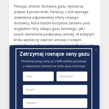
Planując zmienić dostawcę gazu, wystarczą
jedynie 4 proste kroki. Pierwszy z nich wymaga
znalezienia odpowiedniej oferty nowego
dostawcy, która będzie korzystna zarówno pod
względem ceny zakupu gazu ziemnego, jak i
innych elementów podpisanej umowy. W kolejnym
kroku wystarczy zawrzeć umowę z nowym
sprzedawcą paliwa gazowego oraz zadbać o jego
pełnomocnictwo, dzięki któremu będzie on mógł
Zatrzymaj rosnące ceny gazu
wymówić umowę ze starym sprzedawcą oraz
Porównaj swoją cenę za 1 kWh paliwa gazowego

załatwić wszelkie sprawy. Trzeci krok to
z najlepszymi ofertami na rynku gazu ziemnego
wypowiedzenie starej umowy i powiadomienie o
tym Operatora Systemu Dystrybucji paliwa
gazowego. Cała procedura zakańcza się natomiast
rozliczeniem należności ze starą firmą i
zapłaceniem faktur, a następne rachunki będą już
przesyłane przez nowego dostawcę paliwa
gazowego..