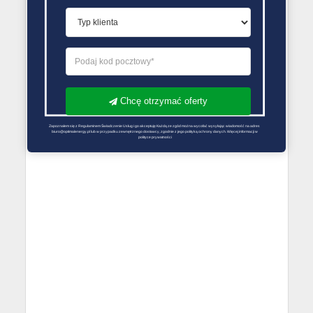
PORÓWNYWARKA OFERT GAZU
Chcę otrzymać oferty
Zapoznałem się z Regulaminem Świadczenie Usług i go akceptuję Każdą ze zgód można wycofać wysyłając wiadomość na adres 
biuro@optimalenergy.pl lub w przypadku zewnętrznego dostawcy, zgodnie z jego polityką ochrony danych. Więcej informacji w 
polityce prywatności