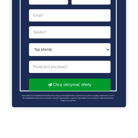
Chcę otrzymać oferty
Zapoznałem się z Regulaminem Świadczenie Usług i go akceptuję Każdą ze zgód można wycofać wysyłając wiadomość na adres 
biuro@optimalenergy.pl lub w przypadku zewnętrznego dostawcy, zgodnie z jego polityką ochrony danych. Więcej informacji w 
polityce prywatności