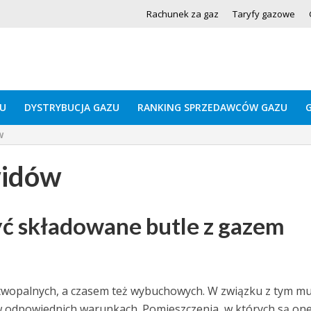
Rachunek za gaz
Taryfy gazowe
U
DYSTRYBUCJA GAZU
RANKING SPRZEDAWCÓW GAZU
w
widów
yć składowane butle z gazem
twopalnych, a czasem też wybuchowych. W związku z tym m
 odpowiednich warunkach. Pomieszczenia, w których są on