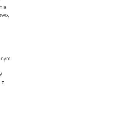
nia
owo,
nnymi
W
 z