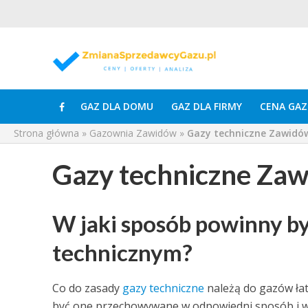
GAZ DLA DOMU
GAZ DLA FIRMY
CENA GAZ
Strona główna
»
Gazownia Zawidów
»
Gazy techniczne Zawidó
Gazy techniczne Za
W jaki sposób powinny b
technicznym?
Co do zasady
gazy techniczne
należą do gazów ła
być one przechowywane w odpowiedni sposób i w