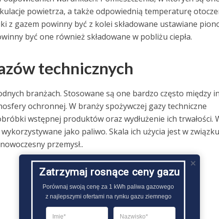
kulacje powietrza, a także odpowiednią temperaturę otocze
niki z gazem powinny być z kolei składowane ustawiane pion
owinny być one również składowane w pobliżu ciepła.
gazów technicznych
dnych branżach. Stosowane są one bardzo często między i
tmosfery ochronnej. W branży spożywczej gazy techniczne
bróbki wstępnej produktów oraz wydłużenie ich trwałości. 
ykorzystywane jako paliwo. Skala ich użycia jest w związku
 nowoczesny przemysł..
Zatrzymaj rosnące ceny gazu
Porównaj swoją cenę za 1 kWh paliwa gazowego

z najlepszymi ofertami na rynku gazu ziemnego