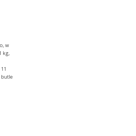
o, w
1 kg,
 11
 butle