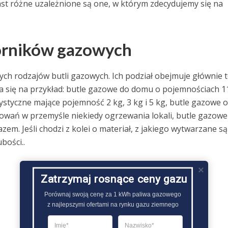
iast różne uzależnione są one, w którym zdecydujemy się na
orników gazowych
ch rodzajów butli gazowych. Ich podział obejmuje głównie t
a się na przykład: butle gazowe do domu o pojemnościach 1
styczne mające pojemność 2 kg, 3 kg i 5 kg, butle gazowe o
owań w przemyśle niekiedy ogrzewania lokali, butle gazowe
m. Jeśli chodzi z kolei o materiał, z jakiego wytwarzane są
bości..
Zatrzymaj rosnące ceny gazu
Porównaj swoją cenę za 1 kWh paliwa gazowego

z najlepszymi ofertami na rynku gazu ziemnego