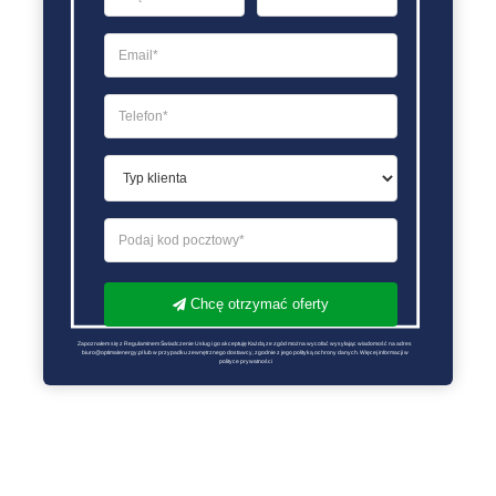
Chcę otrzymać oferty
Zapoznałem się z Regulaminem Świadczenie Usług i go akceptuję Każdą ze zgód można wycofać wysyłając wiadomość na adres 
biuro@optimalenergy.pl lub w przypadku zewnętrznego dostawcy, zgodnie z jego polityką ochrony danych. Więcej informacji w 
polityce prywatności