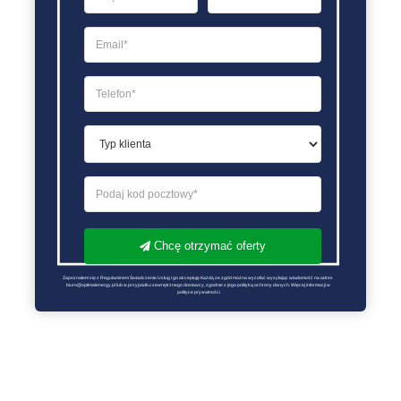
Chcę otrzymać oferty
Zapoznałem się z Regulaminem Świadczenie Usług i go akceptuję Każdą ze zgód można wycofać wysyłając wiadomość na adres 
biuro@optimalenergy.pl lub w przypadku zewnętrznego dostawcy, zgodnie z jego polityką ochrony danych. Więcej informacji w 
polityce prywatności