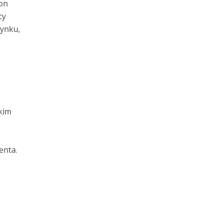
on
cy
rynku,
kim
enta.