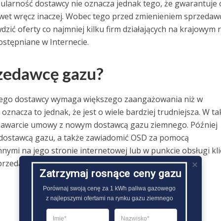
pularność dostawcy nie oznacza jednak tego, że gwarantuje 
awet wręcz inaczej. Wobec tego przed zmienieniem sprzedaw
ć oferty co najmniej kilku firm działających na krajowym 
ostępniane w Internecie.
rzedawcę gazu?
ego dostawcy wymaga większego zaangażowania niż w
znacza to jednak, że jest o wiele bardziej trudniejsza. W ta
i zawarcie umowy z nowym dostawcą gazu ziemnego. Później
 dostawcą gazu, a także zawiadomić OSD za pomocą
i na jego stronie internetowej lub w punkcie obsługi kli
przedawcy gazu ziemnego dystrybutor gazu ma 21 dni..
Zatrzymaj rosnące ceny gazu
Porównaj swoją cenę za 1 kWh paliwa gazowego

z najlepszymi ofertami na rynku gazu ziemnego