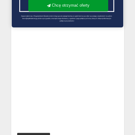
Chcę otrzymać oferty
Zapoznałem się z Regulaminem Świadczenie Usług i go akceptuję Każdą ze zgód można wycofać wysyłając wiadomość na adres 
biuro@optimalenergy.pl lub w przypadku zewnętrznego dostawcy, zgodnie z jego polityką ochrony danych. Więcej informacji w 
polityce prywatności