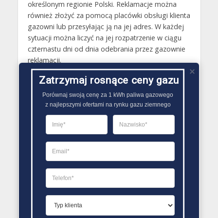
określonym regionie Polski. Reklamacje można
również złożyć za pomocą placówki obsługi klienta
gazowni lub przesyłając ją na jej adres. W każdej
sytuacji można liczyć na jej rozpatrzenie w ciągu
czternastu dni od dnia odebrania przez gazownie
reklamacji.
Zatrzymaj rosnące ceny gazu
Gazy techniczne Zakroczym
Butle gazowe Zakroczym
Porównaj swoją cenę za 1 kWh paliwa gazowego

z najlepszymi ofertami na rynku gazu ziemnego
Gaz płynny Zakroczym
LPG Zakroczym
Dostawcy gazu Zakroczym
PORÓWNYWARKA OFERT GAZU