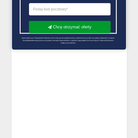
Chcę otrzymać oferty
Zapoznałem się z Regulaminem Świadczenie Usług i go akceptuję Każdą ze zgód można wycofać wysyłając wiadomość na adres 
biuro@optimalenergy.pl lub w przypadku zewnętrznego dostawcy, zgodnie z jego polityką ochrony danych. Więcej informacji w 
polityce prywatności