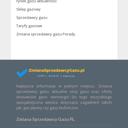
rynek gazu aktualności
Sklep gazowy
Sprzedawcy gazu
Taryfy gazowe
Zmiana sprzedawcy gazu Porady
Najlepsze informacje w jednym miejscu. Zmiana
sprzedawcy gazu, aktualne ceny gazu oraz oferty
dostawców gazu ziemnego! Do tego wszystkiego
specjalistyczna wiedza dotycząca zagadnień takich
jak: gaz płynny czy gazy techniczne
Zmiana Sprzedawcy Gazu PL