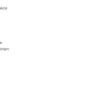
akże
w
inien