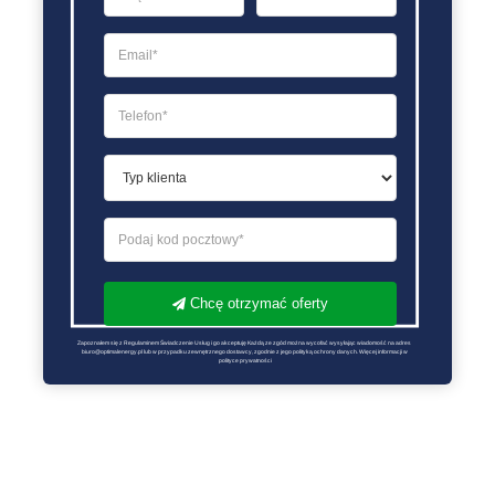
Chcę otrzymać oferty
Zapoznałem się z Regulaminem Świadczenie Usług i go akceptuję Każdą ze zgód można wycofać wysyłając wiadomość na adres 
biuro@optimalenergy.pl lub w przypadku zewnętrznego dostawcy, zgodnie z jego polityką ochrony danych. Więcej informacji w 
polityce prywatności