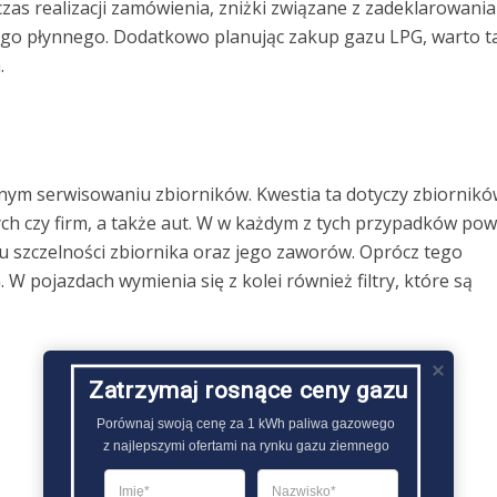
as realizacji zamówienia, zniżki związane z zadeklarowania
ego płynnego. Dodatkowo planując zakup gazu LPG, warto t
.
ym serwisowaniu zbiorników. Kwestia ta dotyczy zbiornikó
 czy firm, a także aut. W w każdym z tych przypadków pow
 szczelności zbiornika oraz jego zaworów. Oprócz tego
 W pojazdach wymienia się z kolei również filtry, które są
Zatrzymaj rosnące ceny gazu
Porównaj swoją cenę za 1 kWh paliwa gazowego

z najlepszymi ofertami na rynku gazu ziemnego