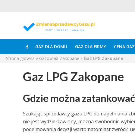
GAZ DLA DOMU
GAZ DLA FIRMY
CENA GAZ
Strona główna
»
Gazownia Zakopane
»
Gaz LPG Zakopane
Gaz LPG Zakopane
Gdzie można zatankować 
Szukając sprzedawcy gazu LPG do napełniania zb
nie jest wydzierżawiony, można swobodnie wybiera
podejmowania decyzji warto natomiast zwrócić uwa