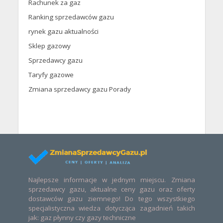
Rachunek za gaz
Ranking sprzedawców gazu
rynek gazu aktualności
Sklep gazowy
Sprzedawcy gazu
Taryfy gazowe
Zmiana sprzedawcy gazu Porady
Najlepsze informacje w jednym miejscu. Zmiana
sprzedawcy gazu, aktualne ceny gazu oraz oferty
dostawców gazu ziemnego! Do tego wszystkiego
specjalistyczna wiedza dotycząca zagadnień takich
jak: gaz płynny czy gazy techniczne