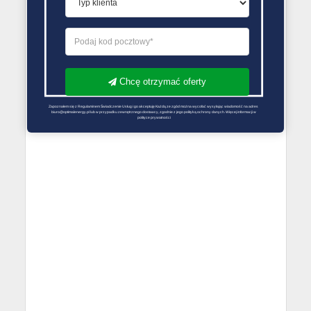
Chcę otrzymać oferty
Zapoznałem się z Regulaminem Świadczenie Usług i go akceptuję Każdą ze zgód można wycofać wysyłając wiadomość na adres 
biuro@optimalenergy.pl lub w przypadku zewnętrznego dostawcy, zgodnie z jego polityką ochrony danych. Więcej informacji w 
polityce prywatności