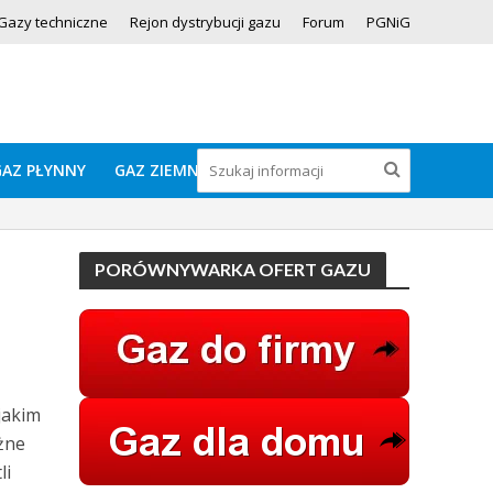
Gazy techniczne
Rejon dystrybucji gazu
Forum
PGNiG
GAZ PŁYNNY
GAZ ZIEMNY
PORÓWNYWARKA OFERT GAZU
jakim
żne
li