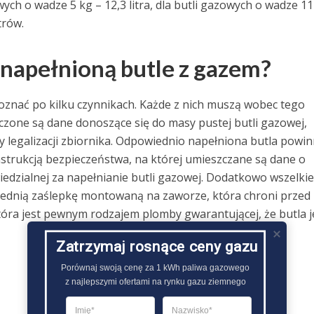
wych o wadze 5 kg – 12,3 litra, dla butli gazowych o wadze 11
trów.
napełnioną butle z gazem?
nać po kilku czynnikach. Każde z nich muszą wobec tego
czone są dane donoszące się do masy pustej butli gazowej,
ty legalizacji zbiornika. Odpowiednio napełniona butla powi
trukcją bezpieczeństwa, na której umieszczane są dane o
wiedzialnej za napełnianie butli gazowej. Dodatkowo wszelkie
ednią zaślepkę montowaną na zaworze, która chroni przed
która jest pewnym rodzajem plomby gwarantującej, że butla j
Zatrzymaj rosnące ceny gazu
Porównaj swoją cenę za 1 kWh paliwa gazowego

z najlepszymi ofertami na rynku gazu ziemnego