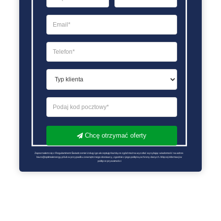
Chcę otrzymać oferty
Zapoznałem się z Regulaminem Świadczenie Usług i go akceptuję Każdą ze zgód można wycofać wysyłając wiadomość na adres 
biuro@optimalenergy.pl lub w przypadku zewnętrznego dostawcy, zgodnie z jego polityką ochrony danych. Więcej informacji w 
polityce prywatności