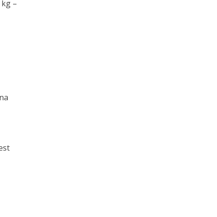
 kg –
nna
est