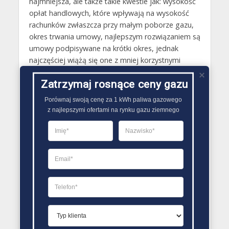
najmniejsza, ale także takie kwestie jak: wysokość
opłat handlowych, które wpływają na wysokość
rachunków zwłaszcza przy małym poborze gazu,
okres trwania umowy, najlepszym rozwiązaniem są
umowy podpisywane na krótki okres, jednak
najczęściej wiążą się one z mniej korzystnymi
warunkami oferty, możliwość skorzystania z opcji
Zatrzymaj rosnące ceny gazu
jaką jest gwarancja ceny, dzięki niej można będzie
mieć gwarancję, że cena gazu ziemnego nie zmieni
Porównaj swoją cenę za 1 kWh paliwa gazowego

się przez cały okres obowiązywania zawartej
z najlepszymi ofertami na rynku gazu ziemnego
umowy. Poza tym warto także sprawdzić jakie
opinie ma dostawca gazu u swoich obecnych
klientów. Można dzięki temu ochronić się przed
problemami podczas obowiązywania umowy..
PORÓWNYWARKA OFERT GAZU