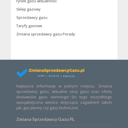
rynek gazu aktualności
Sklep gazowy
Sprzedawcy gazu
Taryfy gazowe
Zmiana sprzedawcy gazu Porady
Najlepsze informacje w jednym miejscu. Zmiana
sprzedawcy gazu, aktualne ceny gazu oraz oferty
dostawców gazu ziemnego! Do tego wszystkiego
specjalistyczna wiedza dotycząca zagadnień takich
jak: gaz płynny czy gazy techniczne
Zmiana Sprzedawcy Gazu PL