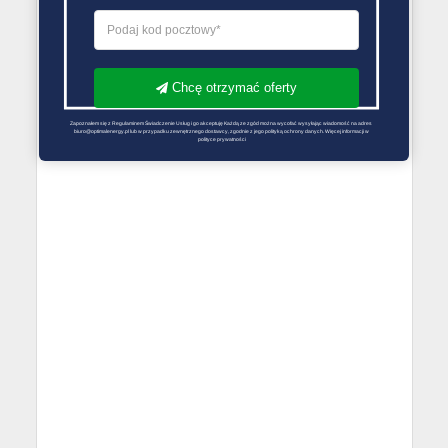
Chcę otrzymać oferty
Zapoznałem się z Regulaminem Świadczenie Usług i go akceptuję Każdą ze zgód można wycofać wysyłając wiadomość na adres 
biuro@optimalenergy.pl lub w przypadku zewnętrznego dostawcy, zgodnie z jego polityką ochrony danych. Więcej informacji w 
polityce prywatności