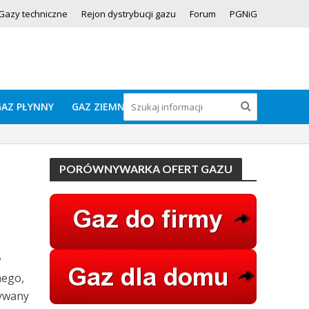
Gazy techniczne
Rejon dystrybucji gazu
Forum
PGNiG
GAZ PŁYNNY
GAZ ZIEMNY
PORÓWNYWARKA OFERT GAZU
w
nego,
żywany