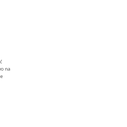
ć
wo na
ie