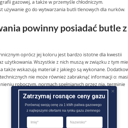
rafii gazowej, a także w przemyśle chłodniczym.
t używanie go do wytwarzania butli tlenowych dla nurków.
nia powinny posiadać butle z
cznym oprócz jej koloru jest bardzo istotne dla kwestii
z użytkowania. Wszystkie z nich muszą w związku z tym mie
, a także wskazują materiał z jakiego są wykonane. Dodatko
echnicznych nie może również zabraknąć informacji o: mas
nieniu roboczym, normach spełnianych przez nią, terminie
Zatrzymaj rosnące ceny gazu
Porównaj swoją cenę za 1 kWh paliwa gazowego

z najlepszymi ofertami na rynku gazu ziemnego