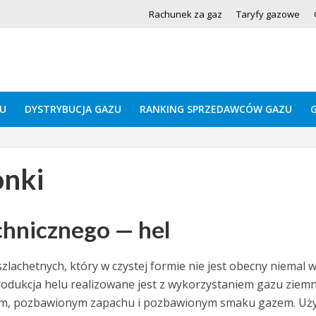
Rachunek za gaz
Taryfy gazowe
U
DYSTRYBUCJA GAZU
RANKING SPRZEDAWCÓW GAZU
onki
chnicznego — hel
lachetnych, który w czystej formie nie jest obecny niemal 
odukcja helu realizowane jest z wykorzystaniem gazu ziem
cznym, pozbawionym zapachu i pozbawionym smaku gazem. U