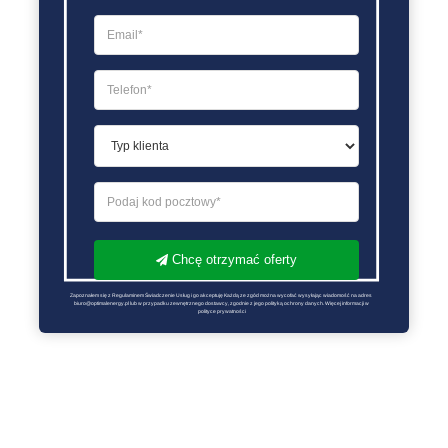
Chcę otrzymać oferty
Zapoznałem się z Regulaminem Świadczenie Usług i go akceptuję Każdą ze zgód można wycofać wysyłając wiadomość na adres 
biuro@optimalenergy.pl lub w przypadku zewnętrznego dostawcy, zgodnie z jego polityką ochrony danych. Więcej informacji w 
polityce prywatności