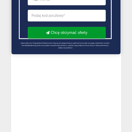
Chcę otrzymać oferty
Zapoznałem się z Regulaminem Świadczenie Usług i go akceptuję Każdą ze zgód można wycofać wysyłając wiadomość na adres 
biuro@optimalenergy.pl lub w przypadku zewnętrznego dostawcy, zgodnie z jego polityką ochrony danych. Więcej informacji w 
polityce prywatności