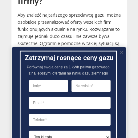
firmy?
Aby znaleźć najtańszego sprzedawcę gazu, można
osobiście przeanalizować oferty wszelkich firm
funkcjonujących aktualnie na rynku. Rozwiązanie to
zajmuje jednak dużo czasu i nie zawsze bywa
skuteczne. Ogromnie pomocne w takiej sytuacji są
w związku z tym wszelkiego rodzaju porównywarki
Zatrzymaj rosnące ceny gazu
sprzedawców gazu ziemnego. Umożliwiają one
bowiem w bezproblemowy i zajmujący niewiele
Porównaj swoją cenę za 1 kWh paliwa gazowego

czasu sposób przeanalizować paru dostawców
z najlepszymi ofertami na rynku gazu ziemnego
gazu i oferowane przez nich oferty. Dodatkowo
dzięki temu, że są one udostępniane w internecie,
nowego dostawcę gazu można za ich pomocą
znaleźć nawet bez konieczności odwiedzania
punktu obsługi klienta..
PORÓWNYWARKA OFERT GAZU