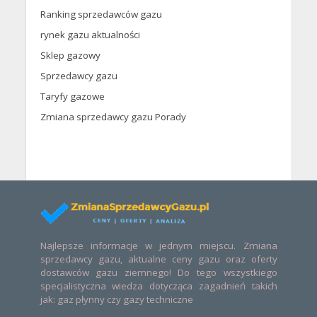
Ranking sprzedawców gazu
rynek gazu aktualności
Sklep gazowy
Sprzedawcy gazu
Taryfy gazowe
Zmiana sprzedawcy gazu Porady
Najlepsze informacje w jednym miejscu. Zmiana
sprzedawcy gazu, aktualne ceny gazu oraz oferty
dostawców gazu ziemnego! Do tego wszystkiego
specjalistyczna wiedza dotycząca zagadnień takich
jak: gaz płynny czy gazy techniczne