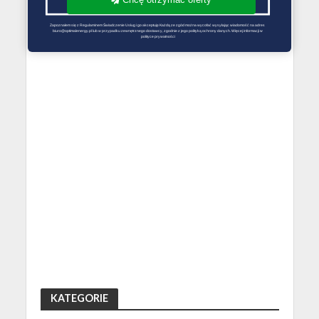
Zapoznałem się z Regulaminem Świadczenie Usług i go akceptuję Każdą ze zgód można wycofać wysyłając wiadomość na adres 
biuro@optimalenergy.pl lub w przypadku zewnętrznego dostawcy, zgodnie z jego polityką ochrony danych. Więcej informacji w 
polityce prywatności
KATEGORIE