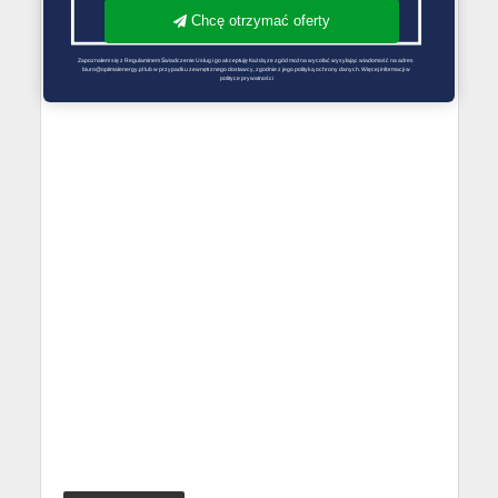
Chcę otrzymać oferty
Zapoznałem się z Regulaminem Świadczenie Usług i go akceptuję Każdą ze zgód można wycofać wysyłając wiadomość na adres 
biuro@optimalenergy.pl lub w przypadku zewnętrznego dostawcy, zgodnie z jego polityką ochrony danych. Więcej informacji w 
polityce prywatności