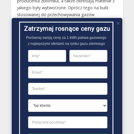
producenta zbiornika, a także określają materiał z
jakiego były wytworzone. Oprócz tego na butli
stosowanej do przechowywania gazów
technicznych nie może także brakować danych o:
Zatrzymaj rosnące ceny gazu
wadze pustego zbiornika, możliwym do
zastosowania ciśnieniu roboczym, normach
Porównaj swoją cenę za 1 kWh paliwa gazowego

spełnianych przez nią, dacie legalizacji, dacie
z najlepszymi ofertami na rynku gazu ziemnego
wytworzenia..
PORÓWNYWARKA OFERT GAZU