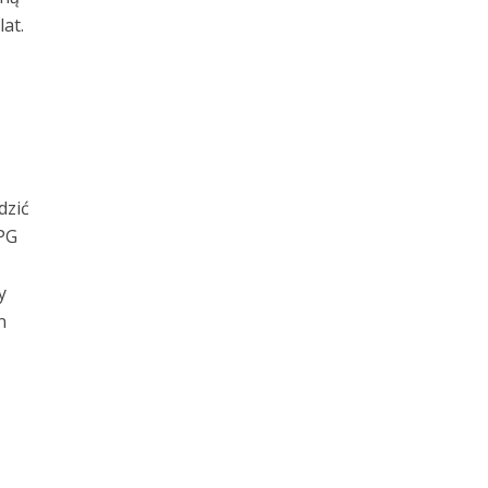
at.
dzić
PG
y
n