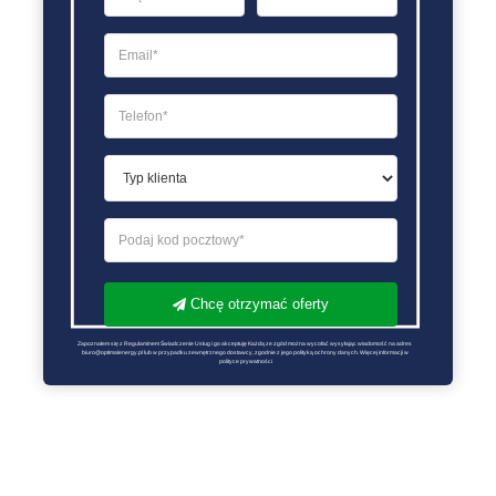
Chcę otrzymać oferty
Zapoznałem się z Regulaminem Świadczenie Usług i go akceptuję Każdą ze zgód można wycofać wysyłając wiadomość na adres 
biuro@optimalenergy.pl lub w przypadku zewnętrznego dostawcy, zgodnie z jego polityką ochrony danych. Więcej informacji w 
polityce prywatności