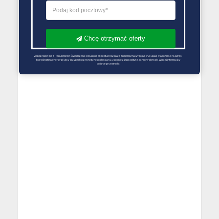
Chcę otrzymać oferty
Zapoznałem się z Regulaminem Świadczenie Usług i go akceptuję Każdą ze zgód można wycofać wysyłając wiadomość na adres 
biuro@optimalenergy.pl lub w przypadku zewnętrznego dostawcy, zgodnie z jego polityką ochrony danych. Więcej informacji w 
polityce prywatności