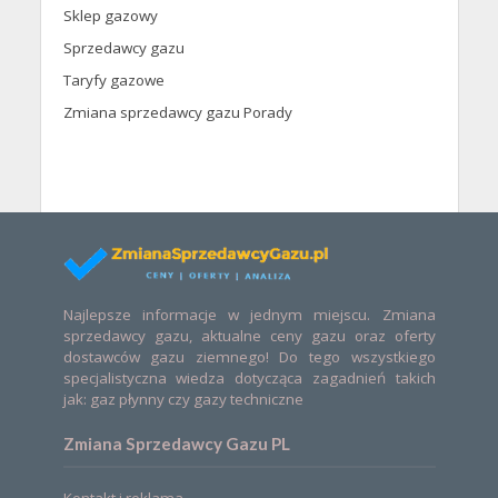
Sklep gazowy
Sprzedawcy gazu
Taryfy gazowe
Zmiana sprzedawcy gazu Porady
Najlepsze informacje w jednym miejscu. Zmiana
sprzedawcy gazu, aktualne ceny gazu oraz oferty
dostawców gazu ziemnego! Do tego wszystkiego
specjalistyczna wiedza dotycząca zagadnień takich
jak: gaz płynny czy gazy techniczne
Zmiana Sprzedawcy Gazu PL