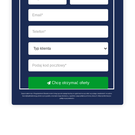
Chcę otrzymać oferty
Zapoznałem się z Regulaminem Świadczenie Usług i go akceptuję Każdą ze zgód można wycofać wysyłając wiadomość na adres 
biuro@optimalenergy.pl lub w przypadku zewnętrznego dostawcy, zgodnie z jego polityką ochrony danych. Więcej informacji w 
polityce prywatności