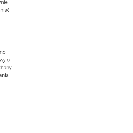
ynie
wniać
imo
owy o
chany
ania