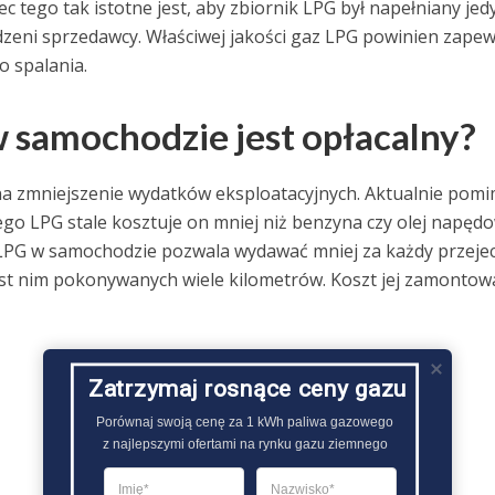
c tego tak istotne jest, aby zbiornik LPG był napełniany jed
dzeni sprzedawcy. Właściwej jakości gaz LPG powinien zape
o spalania.
samochodzie jest opłacalny?
na zmniejszenie wydatków eksploatacyjnych. Aktualnie pom
o LPG stale kosztuje on mniej niż benzyna czy olej napęd
i LPG w samochodzie pozwala wydawać mniej za każdy przeje
 jest nim pokonywanych wiele kilometrów. Koszt jej zamontow
Zatrzymaj rosnące ceny gazu
Porównaj swoją cenę za 1 kWh paliwa gazowego

z najlepszymi ofertami na rynku gazu ziemnego