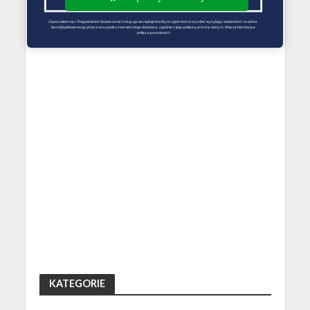
Zapoznałem się z Regulaminem Świadczenie Usług i go akceptuję Każdą ze zgód można wycofać wysyłając wiadomość na adres 
biuro@optimalenergy.pl lub w przypadku zewnętrznego dostawcy, zgodnie z jego polityką ochrony danych. Więcej informacji w 
polityce prywatności
KATEGORIE