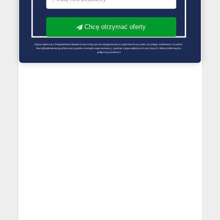
Chcę otrzymać oferty
Zapoznałem się z Regulaminem Świadczenie Usług i go akceptuję Każdą ze zgód można wycofać wysyłając wiadomość na adres 
biuro@optimalenergy.pl lub w przypadku zewnętrznego dostawcy, zgodnie z jego polityką ochrony danych. Więcej informacji w 
polityce prywatności