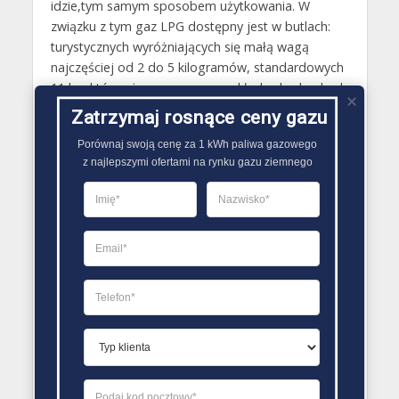
idzie,tym samym sposobem użytkowania. W
związku z tym gaz LPG dostępny jest w butlach:
turystycznych wyróżniających się małą wagą
najczęściej od 2 do 5 kilogramów, standardowych
11 kg, które używane są na przykład w kuchenkach
gazowych, które mogą posiadać kołnierz lub nie,
Zatrzymaj rosnące ceny gazu
specjalnych 11 kg wykorzystywane do napędzania
Porównaj swoją cenę za 1 kWh paliwa gazowego

wózków widłowych, które mogą być
z najlepszymi ofertami na rynku gazu ziemnego
wykorzystywane w poziomie, o wadze 33 kg,
stosowane w w branży przemysłowej oraz do
ogrzewania pomieszczeń..
PORÓWNYWARKA OFERT GAZU