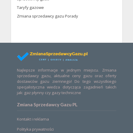
Taryfy gazowe
Zmiana sprzedawcy gazu Porady
Najlepsze informacje w jednym miejscu. Zmiana
sprzedawcy gazu, aktualne ceny gazu oraz oferty
dostawców gazu ziemnego! Do tego wszystkiego
specjalistyczna wiedza dotycząca zagadnień takich
jak: gaz płynny czy gazy techniczne
Zmiana Sprzedawcy Gazu PL
Kontakt i reklama
Polityka prywatności