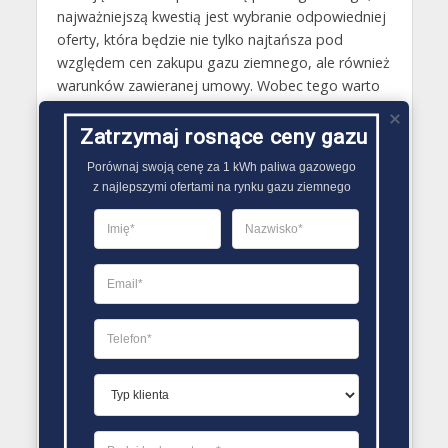
najważniejszą kwestią jest wybranie odpowiedniej
oferty, która będzie nie tylko najtańsza pod
względem cen zakupu gazu ziemnego, ale również
warunków zawieranej umowy. Wobec tego warto
w takiej sytuacji skorzystać z różnych rankingów
dostawców gazu ziemnego. Tego rodzaju rankingi
Zatrzymaj rosnące ceny gazu
tworzone są na bazie danych związanych z między
Porównaj swoją cenę za 1 kWh paliwa gazowego

innymi: kosztem paliwa gazowego, wielkością
z najlepszymi ofertami na rynku gazu ziemnego
opłat dodatkowych, opinii klientów o sprzedawcy
paliwa gazowego, dodatkowych usług
realizowanych w ramach podpisywanej umowy..
PORÓWNYWARKA OFERT GAZU