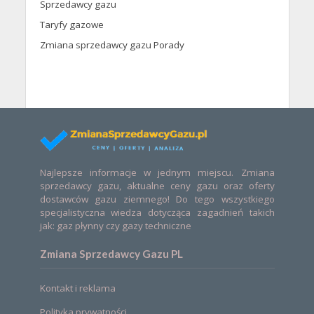
Sprzedawcy gazu
Taryfy gazowe
Zmiana sprzedawcy gazu Porady
Najlepsze informacje w jednym miejscu. Zmiana
sprzedawcy gazu, aktualne ceny gazu oraz oferty
dostawców gazu ziemnego! Do tego wszystkiego
specjalistyczna wiedza dotycząca zagadnień takich
jak: gaz płynny czy gazy techniczne
Zmiana Sprzedawcy Gazu PL
Kontakt i reklama
Polityka prywatności