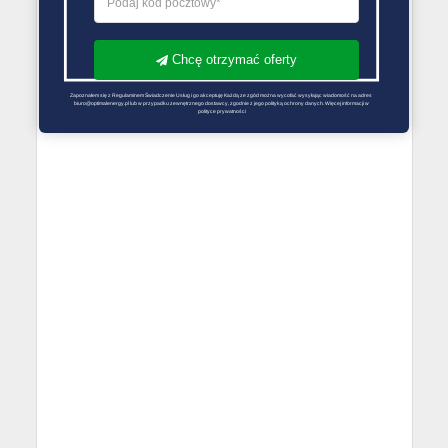
Chcę otrzymać oferty
Zapoznałem się z Regulaminem Świadczenie Usług i go akceptuję Każdą ze zgód można wycofać wysyłając wiadomość na adres 
biuro@optimalenergy.pl lub w przypadku zewnętrznego dostawcy, zgodnie z jego polityką ochrony danych. Więcej informacji w 
polityce prywatności