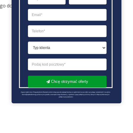
ego dostawców..
Chcę otrzymać oferty
Zapoznałem się z Regulaminem Świadczenie Usług i go akceptuję Każdą ze zgód można wycofać wysyłając wiadomość na adres 
biuro@optimalenergy.pl lub w przypadku zewnętrznego dostawcy, zgodnie z jego polityką ochrony danych. Więcej informacji w 
polityce prywatności