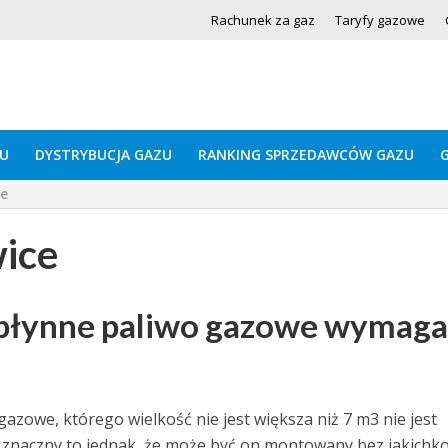
Rachunek za gaz
Taryfy gazowe
U
DYSTRYBUCJA GAZU
RANKING SPRZEDAWCÓW GAZU
ce
ice
 płynne paliwo gazowe wymaga
zowe, którego wielkość nie jest większa niż 7 m3 nie jest
znaczny to jednak, że może być on montowany bez jakichko