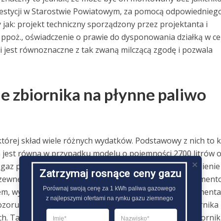
westycji w Starostwie Powiatowym, za pomocą odpowiednieg
jak: projekt techniczny sporządzony przez projektanta i
ppoż., oświadczenie o prawie do dysponowania działką w ce
 jest równoznaczne z tak zwaną milczącą zgodę i pozwala
e zbiornika na płynne paliwo
której skład wiele różnych wydatków. Podstawowy z nich to 
 jest równa w przypadku modelu o pojemności 2700 litrów 
az płynny należy także doliczyć między innymi: dowiezienie
Zatrzymaj rosnące ceny gazu
j zewnętrznej oraz wewnętrznej, wykonanie płyty fundament
Porównaj swoją cenę za 1 kWh paliwa gazowego

, wykonanie instalacji uziemiającej, wykonanie dokumentac
z najlepszymi ofertami na rynku gazu ziemnego
zoru Technicznego. Finalny koszt zamontowania zbiornika
h. Tańszą opcją jest natomiast wybranie dzierżawy zbiornik