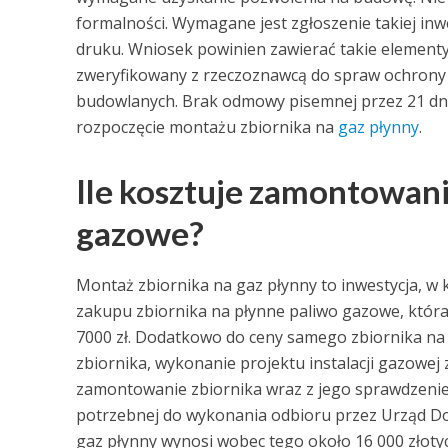
formalności. Wymagane jest zgłoszenie takiej in
druku. Wniosek powinien zawierać takie elementy 
zweryfikowany z rzeczoznawcą do spraw ochrony 
budowlanych. Brak odmowy pisemnej przez 21 dni
rozpoczęcie montażu zbiornika na
gaz płynny
.
Ile kosztuje zamontowani
gazowe?
Montaż zbiornika na gaz płynny to inwestycja, w 
zakupu zbiornika na płynne paliwo gazowe, która
7000 zł. Dodatkowo do ceny samego zbiornika na g
zbiornika, wykonanie projektu instalacji gazowe
zamontowanie zbiornika wraz z jego sprawdzeniem
potrzebnej do wykonania odbioru przez Urząd Do
gaz płynny wynosi wobec tego około 16 000 złotyc