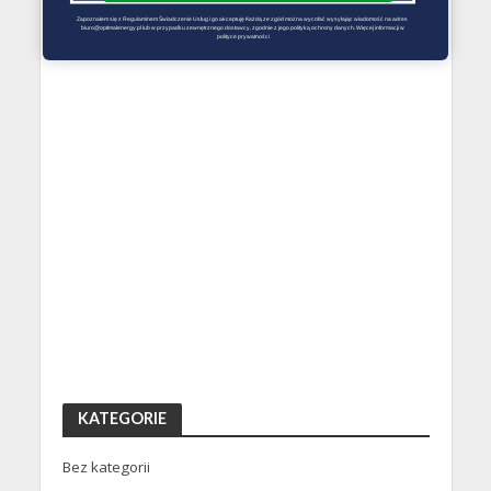
Zapoznałem się z Regulaminem Świadczenie Usług i go akceptuję Każdą ze zgód można wycofać wysyłając wiadomość na adres 
biuro@optimalenergy.pl lub w przypadku zewnętrznego dostawcy, zgodnie z jego polityką ochrony danych. Więcej informacji w 
polityce prywatności
KATEGORIE
Bez kategorii