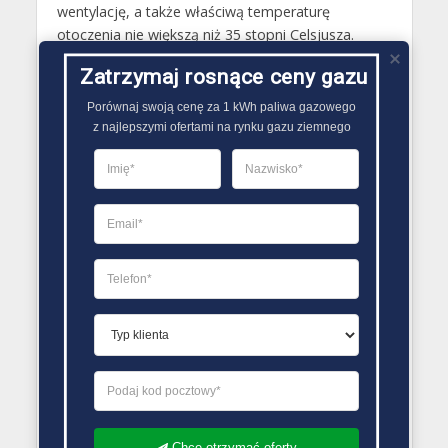
wentylację, a także właściwą temperaturę
otoczenia nie większą niż 35 stopni Celsjusza.
Same pojemniki z gazem powinny być natomiast
Zatrzymaj rosnące ceny gazu
składowane ustawiane pionowo, tak by ich zawór
był skierowany do góry. Nie powinny być one
Porównaj swoją cenę za 1 kWh paliwa gazowego

także przechowywane w pobliżu ciepła..
z najlepszymi ofertami na rynku gazu ziemnego
PORÓWNYWARKA OFERT GAZU
Chcę otrzymać oferty