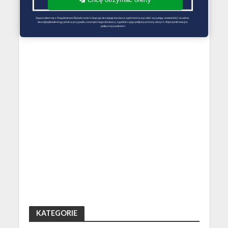
Zapoznałem się z Regulaminem Świadczenie Usług i go akceptuję Każdą ze zgód można wycofać wysyłając wiadomość na adres 
biuro@optimalenergy.pl lub w przypadku zewnętrznego dostawcy, zgodnie z jego polityką ochrony danych. Więcej informacji w 
polityce prywatności
KATEGORIE