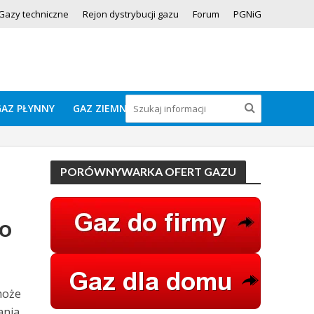
Gazy techniczne
Rejon dystrybucji gazu
Forum
PGNiG
GAZ PŁYNNY
GAZ ZIEMNY
PORÓWNYWARKA OFERT GAZU
do
może
ania