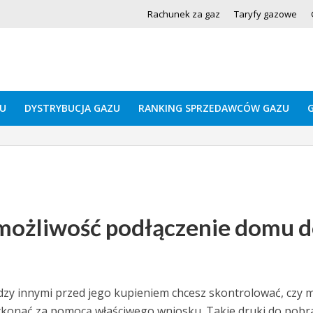
Rachunek za gaz
Taryfy gazowe
U
DYSTRYBUCJA GAZU
RANKING SPRZEDAWCÓW GAZU
 możliwość podłączenie domu 
iędzy innymi przed jego kupieniem chcesz skontrolować, czy 
ykonać za pomocą właściwego wniosku. Takie druki do pobr