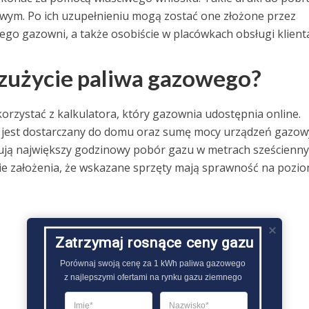
wym. Po ich uzupełnieniu mogą zostać one złożone przez
go gazowni, a także osobiście w placówkach obsługi klienta
 zużycie paliwa gazowego?
korzystać z kalkulatora, który gazownia udostępnia online.
y jest dostarczany do domu oraz sumę mocy urządzeń gazow
ują największy godzinowy pobór gazu w metrach sześcienn
ie założenia, że wskazane sprzęty mają sprawność na pozio
Zatrzymaj rosnące ceny gazu
Porównaj swoją cenę za 1 kWh paliwa gazowego

z najlepszymi ofertami na rynku gazu ziemnego