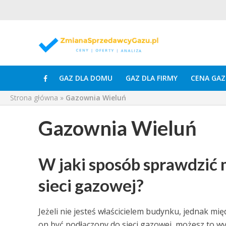
GAZ DLA DOMU
GAZ DLA FIRMY
CENA GAZ
Strona główna
»
Gazownia Wieluń
Gazownia Wieluń
W jaki sposób sprawdzić
sieci gazowej?
Jeżeli nie jesteś właścicielem budynku, jednak m
on być podłączony do sieci gazowej, możesz to w