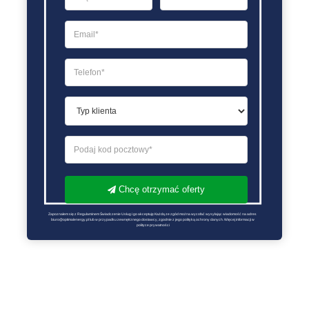
Chcę otrzymać oferty
Zapoznałem się z Regulaminem Świadczenie Usług i go akceptuję Każdą ze zgód można wycofać wysyłając wiadomość na adres 
biuro@optimalenergy.pl lub w przypadku zewnętrznego dostawcy, zgodnie z jego polityką ochrony danych. Więcej informacji w 
polityce prywatności