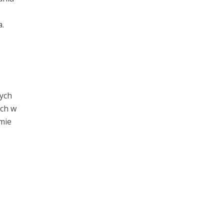
.
ych
ych w
mie