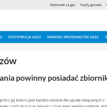
Rachunek za gaz
Taryfy gazowe
U
DYSTRYBUCJA GAZU
RANKING SPRZEDAWCÓW GAZU
ązów
nia powinny posiadać zbiornik
rócz jej koloru jest bardzo istotne dla spraw związanych z
ażde z nich muszą w związku z tym mieć wybite symbole, któ