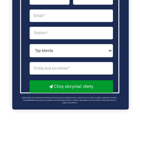
Chcę otrzymać oferty
Zapoznałem się z Regulaminem Świadczenie Usług i go akceptuję Każdą ze zgód można wycofać wysyłając wiadomość na adres 
biuro@optimalenergy.pl lub w przypadku zewnętrznego dostawcy, zgodnie z jego polityką ochrony danych. Więcej informacji w 
polityce prywatności