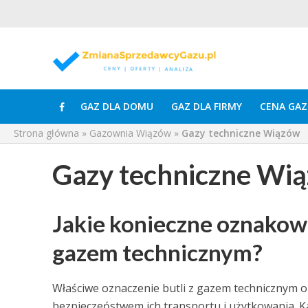
GAZ DLA DOMU
GAZ DLA FIRMY
CENA GAZ
Strona główna
»
Gazownia Wiązów
»
Gazy techniczne Wiązów
Gazy techniczne Wi
Jakie konieczne oznakowa
gazem technicznym?
Właściwe oznaczenie butli z gazem technicznym op
bezpieczeństwem ich transportu i użytkowania. K