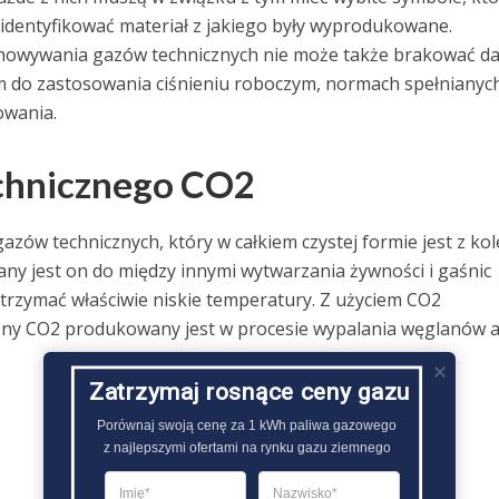
zidentyfikować materiał z jakiego były wyprodukowane.
howywania gazów technicznych nie może także brakować d
 do zastosowania ciśnieniu roboczym, normach spełnianyc
owania.
echnicznego CO2
zów technicznych, który w całkiem czystej formie jest z kol
y jest on do między innymi wytwarzania żywności i gaśnic
utrzymać właściwie niskie temperatury. Z użyciem CO2
czny CO2 produkowany jest w procesie wypalania węglanów 
Zatrzymaj rosnące ceny gazu
Porównaj swoją cenę za 1 kWh paliwa gazowego

z najlepszymi ofertami na rynku gazu ziemnego