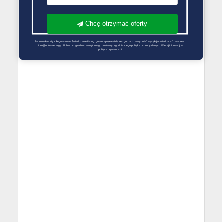
Chcę otrzymać oferty
Zapoznałem się z Regulaminem Świadczenie Usług i go akceptuję Każdą ze zgód można wycofać wysyłając wiadomość na adres 
biuro@optimalenergy.pl lub w przypadku zewnętrznego dostawcy, zgodnie z jego polityką ochrony danych. Więcej informacji w 
polityce prywatności