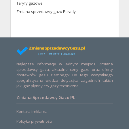
Taryfy gazowe
Zmiana sprzedawcy gazu Porady
Najlepsze informacje w jednym miejscu. Zmiana
sprzedawcy gazu, aktualne ceny gazu oraz oferty
dostawców gazu ziemnego! Do tego wszystkiego
specjalistyczna wiedza dotycząca zagadnień takich
jak: gaz płynny czy gazy techniczne
Zmiana Sprzedawcy Gazu PL
Kontakt i reklama
Polityka prywatności