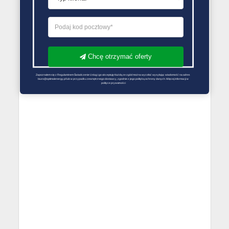
Chcę otrzymać oferty
Zapoznałem się z Regulaminem Świadczenie Usług i go akceptuję Każdą ze zgód można wycofać wysyłając wiadomość na adres 
biuro@optimalenergy.pl lub w przypadku zewnętrznego dostawcy, zgodnie z jego polityką ochrony danych. Więcej informacji w 
polityce prywatności