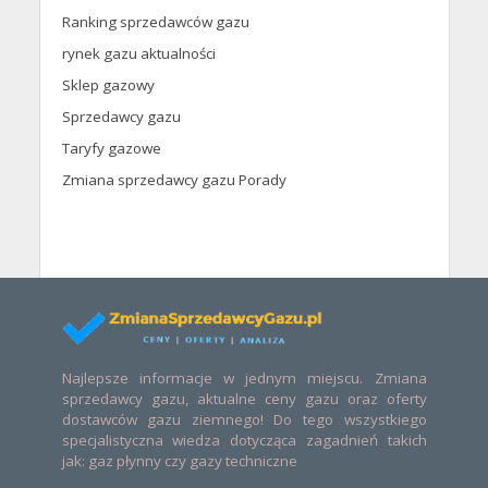
Ranking sprzedawców gazu
rynek gazu aktualności
Sklep gazowy
Sprzedawcy gazu
Taryfy gazowe
Zmiana sprzedawcy gazu Porady
Najlepsze informacje w jednym miejscu. Zmiana
sprzedawcy gazu, aktualne ceny gazu oraz oferty
dostawców gazu ziemnego! Do tego wszystkiego
specjalistyczna wiedza dotycząca zagadnień takich
jak: gaz płynny czy gazy techniczne