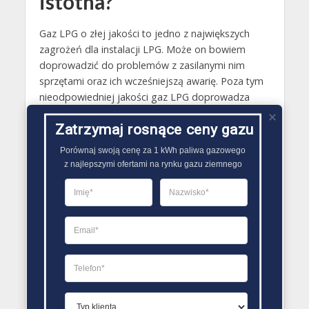
istotna?
Gaz LPG o złej jakości to jedno z największych
zagrożeń dla instalacji LPG. Może on bowiem
doprowadzić do problemów z zasilanymi nim
sprzętami oraz ich wcześniejszą awarię. Poza tym
nieodpowiedniej jakości gaz LPG doprowadza
także do mniej ekonomicznego spalania. W efekcie
Zatrzymaj rosnące ceny gazu
przyczynia się on więc do strat związanych z
koniecznością zakupu jego większej ilości. W
Porównaj swoją cenę za 1 kWh paliwa gazowego

związku z tym tak istotne jest, aby zbiornik LPG był
z najlepszymi ofertami na rynku gazu ziemnego
napełniany wyłącznie odpowiedniej jakości gazem,
który sprzedają zweryfikowani dostawcy.
Odpowiedniej jakości gaz LPG powinien
gwarantować mniej więcej 13 kWh energii cieplnej
w ciągu godziny jego spalania..
PORÓWNYWARKA OFERT GAZU