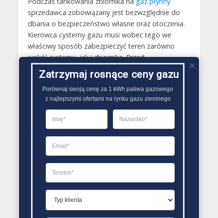
Podczas tankowania zbiornika na
gaz płynny
sprzedawca zobowiązany jest bezwzględnie do
dbania o bezpieczeństwo własne oraz otoczenia.
Kierowca cysterny gazu musi wobec tego we
właściwy sposób zabezpieczyć teren zarówno
wokół cysterny, jak i zbiornika. Przed
rozpoczęciem tankowania musi także sprawdzić
Zatrzymaj rosnące ceny gazu
plomby na zaworze i sprawdzić stan zbiornika.
Porównaj swoją cenę za 1 kWh paliwa gazowego

Przed rozpoczęciem tankowania konieczne jest
z najlepszymi ofertami na rynku gazu ziemnego
również podłączenie uziemienia. Po wykonaniu
tankowania szczelność zbiornika powinna być
ponownie skontrolowana, a jego zawór
odpowiednio zaplombowany..
PORÓWNYWARKA OFERT GAZU