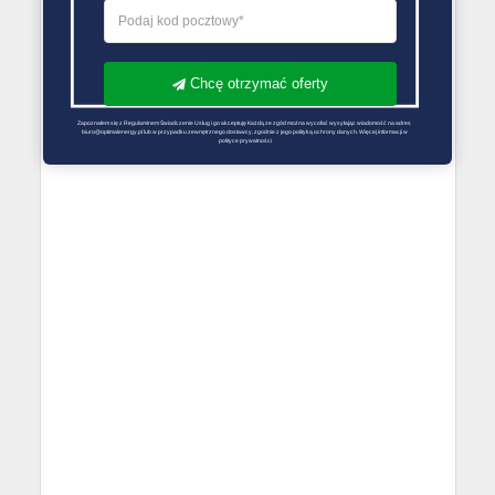
Chcę otrzymać oferty
Zapoznałem się z Regulaminem Świadczenie Usług i go akceptuję Każdą ze zgód można wycofać wysyłając wiadomość na adres 
biuro@optimalenergy.pl lub w przypadku zewnętrznego dostawcy, zgodnie z jego polityką ochrony danych. Więcej informacji w 
polityce prywatności