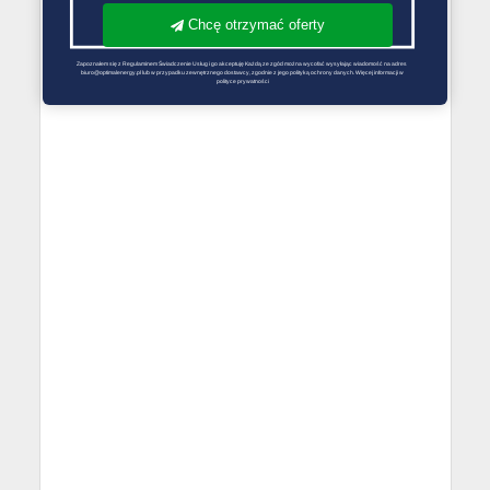
Chcę otrzymać oferty
Zapoznałem się z Regulaminem Świadczenie Usług i go akceptuję Każdą ze zgód można wycofać wysyłając wiadomość na adres 
biuro@optimalenergy.pl lub w przypadku zewnętrznego dostawcy, zgodnie z jego polityką ochrony danych. Więcej informacji w 
polityce prywatności